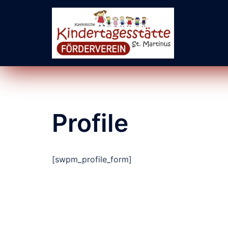
Zum
Inhalt
springen
Profile
[swpm_profile_form]